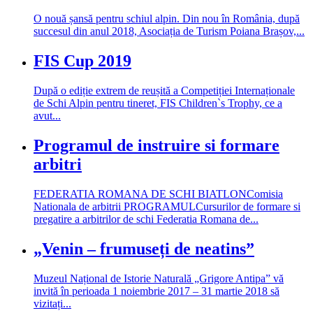
O nouă șansă pentru schiul alpin. Din nou în România, după
succesul din anul 2018, Asociația de Turism Poiana Brașov,...
FIS Cup 2019
După o ediție extrem de reușită a Competiției Internaționale
de Schi Alpin pentru tineret, FIS Children`s Trophy, ce a
avut...
Programul de instruire si formare
arbitri
FEDERATIA ROMANA DE SCHI BIATLONComisia
Nationala de arbitrii PROGRAMULCursurilor de formare si
pregatire a arbitrilor de schi Federatia Romana de...
„Venin – frumuseți de neatins”
Muzeul Național de Istorie Naturală „Grigore Antipa” vă
invită în perioada 1 noiembrie 2017 – 31 martie 2018 să
vizitați...