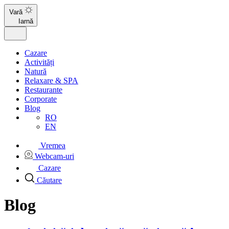
Vară
Iarnă
Cazare
Activități
Natură
Relaxare & SPA
Restaurante
Corporate
Blog
RO
EN
Vremea
Webcam-uri
Cazare
Căutare
Blog