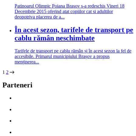
Patinoarul Olimpic Poiana Braşov s-a redeschis Vineri 18
Decembrie 2015 oferind atat copiilor cat si adultilor
deopotriva placerea de a...
În acest sezon, tarifele de transport pe
cablu rămân neschimbate
Tarifele de transport pe cablu rămân și în acest sezon la fel de
accesibile. Primarul municipiului Brașov a propus
menținerea...
1
2
Parteneri