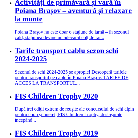
Activități de primăvară și vară în
Poiana Brașov – aventură și relaxare
la munte
Poiana Brașov nu este doar o stațiune de iarnă – în sezonul
cald, stațiunea devine un adevărat colț de rai...
Tarife transport cablu sezon schi
2024-2025
Sezonul de schi 2024-2025 se apropie! Descoperă tarifele
pentru transportul pe cablu în Poiana Brașov. TARIFE DE
ACCES LA TRANSPORTUL...
FIS Children Trophy 2020
După trei ediții extrem de reușite ale concursului de schi alpin
pentru copii și tineret, FIS Children Trophy, desfășurate
începând...
FIS Children Trophy 2019