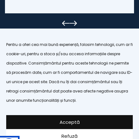
Pentru a oferi cea mai bună experiență, folosim tehnologii, cum ar fi
cookie-uri, pentru a stoca și/sau accesa informațiile despre
dispozitive. Consimțământul pentru aceste tehnologii ne permite
organizatiapoianabrasov@gmail.com
să procesăm date, cum ar fi comportamentul de navigare sau ID-
uri unice pe acest site. Dacă nu îți dai consimțământul sau îți
Terms and conditions
retragi consimțământul dat poate avea afecte negative asupra
Privacy policy
unor anumite funcționalități și funcții.
Cookie policy
Cookie settings
Acceptă
Refuză