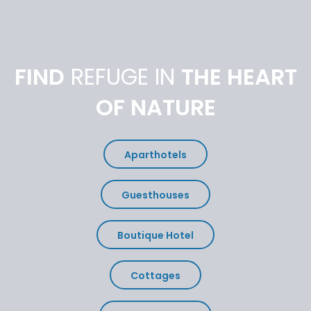
FIND
REFUGE IN
THE HEART
OF NATURE
Aparthotels
Guesthouses
Boutique Hotel
Cottages