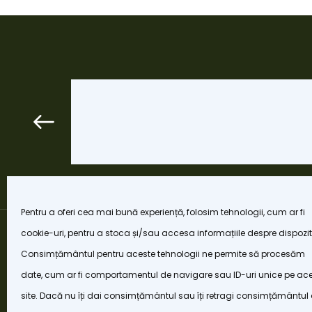
Pentru a oferi cea mai bună experiență, folosim tehnologii, cum ar fi
cookie-uri, pentru a stoca și/sau accesa informațiile despre dispozit
Consimțământul pentru aceste tehnologii ne permite să procesăm
date, cum ar fi comportamentul de navigare sau ID-uri unice pe ac
site. Dacă nu îți dai consimțământul sau îți retragi consimțământul