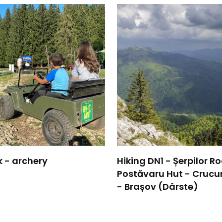
k - archery
Hiking DN1 - Șerpilor R
Postăvaru Hut - Crucu
- Brașov (Dârste)