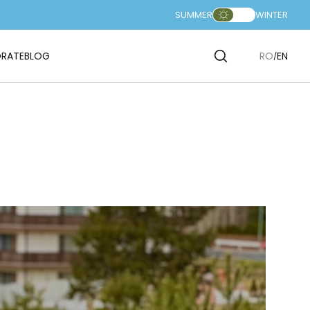
SUMMER
WINTER
RATE
BLOG
RO
EN