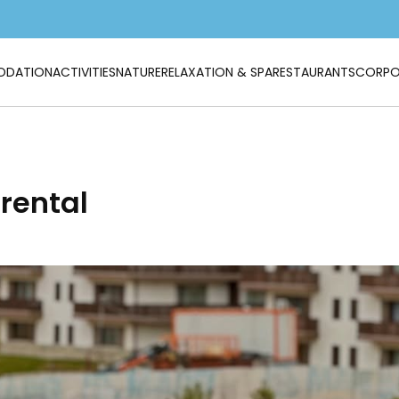
DATION
ACTIVITIES
NATURE
RELAXATION & SPA
RESTAURANTS
CORPO
rental