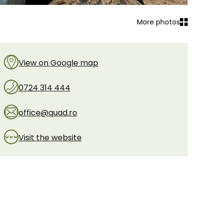
More photos
View on Google map
0724 314 444
office@quad.ro
Visit the website