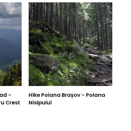
oad -
Hike Poiana Brașov - Poiana
ru Crest
Nisipului