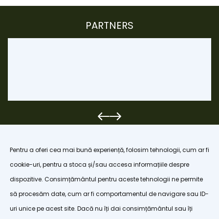
PARTNERS
Pentru a oferi cea mai bună experiență, folosim tehnologii, cum ar fi
cookie-uri, pentru a stoca și/sau accesa informațiile despre
dispozitive. Consimțământul pentru aceste tehnologii ne permite
organizatiapoianabrasov@gmail.com
să procesăm date, cum ar fi comportamentul de navigare sau ID-
uri unice pe acest site. Dacă nu îți dai consimțământul sau îți