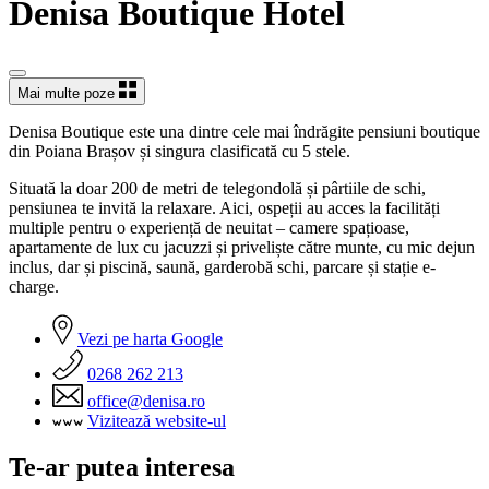
Denisa Boutique Hotel
Mai multe poze
Denisa Boutique este una dintre cele mai îndrăgite pensiuni boutique
din Poiana Brașov și singura clasificată cu 5 stele.
Situată la doar 200 de metri de telegondolă și pârtiile de schi,
pensiunea te invită la relaxare. Aici, ospeții au acces la facilități
multiple pentru o experiență de neuitat – camere spațioase,
apartamente de lux cu jacuzzi și priveliște către munte, cu mic dejun
inclus, dar și piscină, saună, garderobă schi, parcare și stație e-
charge.
Vezi pe harta Google
0268 262 213
office@denisa.ro
Vizitează website-ul
Te-ar putea interesa