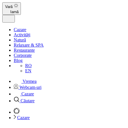
Vară
Iarnă
Cazare
Activități
Natură
Relaxare & SPA
Restaurante
Corporate
Blog
RO
EN
Vremea
Webcam-uri
Cazare
Căutare
Cazare