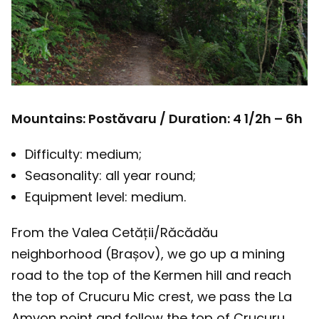
Mountains: Postăvaru / Duration: 4 1/2h – 6h
Difficulty: medium;
Seasonality: all year round;
Equipment level: medium.
From the Valea Cetății/Răcădău
neighborhood (Brașov), we go up a mining
road to the top of the Kermen hill and reach
the top of Crucuru Mic crest, we pass the La
Amvon point and follow the top of Crucuru