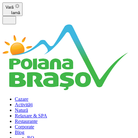
Vară
Iarnă
Cazare
Activități
Natură
Relaxare & SPA
Restaurante
Corporate
Blog
RO