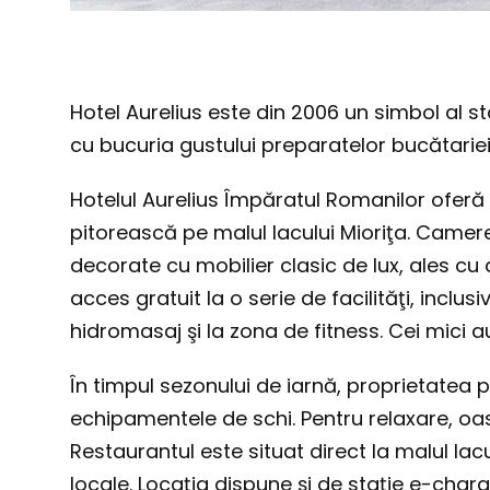
Hotel Aurelius este din 2006 un simbol al s
cu bucuria gustului preparatelor bucătariei 
Hotelul Aurelius Împăratul Romanilor oferă 
pitorească pe malul lacului Mioriţa. Camer
decorate cu mobilier clasic de lux, ales cu a
acces gratuit la o serie de facilităţi, inclus
hidromasaj şi la zona de fitness. Cei mici a
În timpul sezonului de iarnă, proprietatea 
echipamentele de schi. Pentru relaxare, oa
Restaurantul este situat direct la malul lac
locale. Locația dispune și de stație e-charg