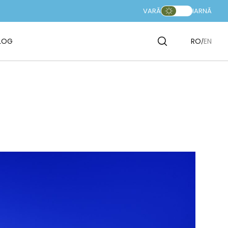
VARĂ
IARNĂ
LOG
RO
EN