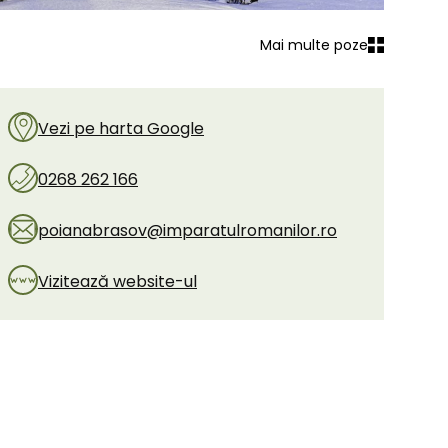
Mai multe poze
Vezi pe harta Google
0268 262 166
poianabrasov@imparatulromanilor.ro
Vizitează website-ul