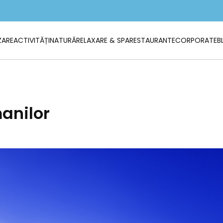
ZARE
ACTIVITĂȚI
NATURĂ
RELAXARE & SPA
RESTAURANTE
CORPORATE
B
anilor