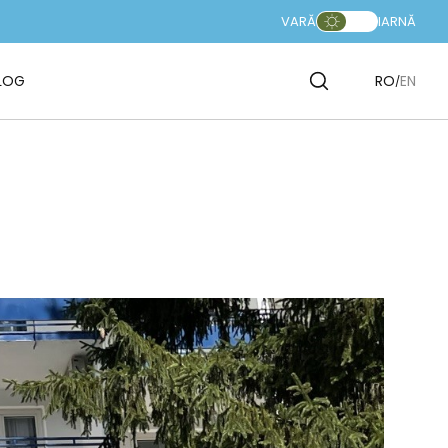
VARĂ
IARNĂ
LOG
RO
EN