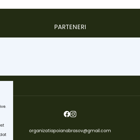
PARTENERI
ive.
est
organizatiapoianabrasov@gmail.com
 dat