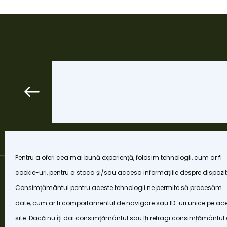
Pentru a oferi cea mai bună experiență, folosim tehnologii, cum ar fi
cookie-uri, pentru a stoca și/sau accesa informațiile despre dispozit
Consimțământul pentru aceste tehnologii ne permite să procesăm
date, cum ar fi comportamentul de navigare sau ID-uri unice pe ac
site. Dacă nu îți dai consimțământul sau îți retragi consimțământul