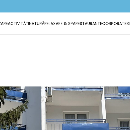
ZARE
ACTIVITĂȚI
NATURĂ
RELAXARE & SPA
RESTAURANTE
CORPORATE
B