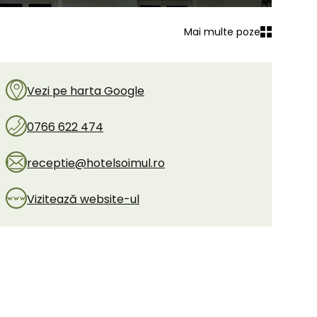
Mai multe poze
Vezi pe harta Google
0766 622 474
receptie@hotelsoimul.ro
Vizitează website-ul